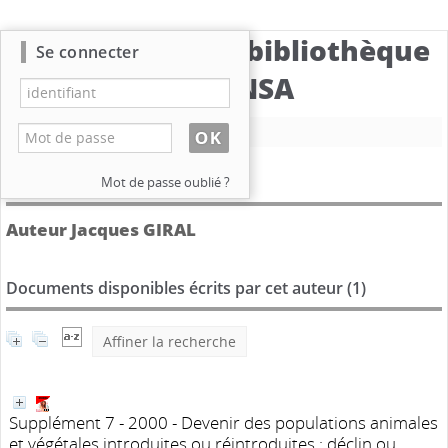
Catalogue de la bibliothèque
Se connecter
du CBNSA
Nouvelle recherche
Détail de l'auteur
Mot de passe oublié ?
Auteur Jacques GIRAL
Documents disponibles écrits par cet auteur (
1
)
Affiner la recherche
Supplément 7 - 2000 - Devenir des populations animales
et végétales introduites ou réintroduites : déclin ou