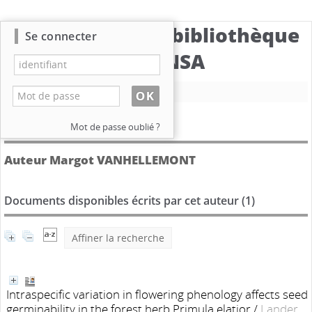
Catalogue de la bibliothèque
Se connecter
du CBNSA
Nouvelle recherche
Détail de l'auteur
Mot de passe oublié ?
Auteur Margot VANHELLEMONT
Documents disponibles écrits par cet auteur (
1
)
Affiner la recherche
Intraspecific variation in flowering phenology affects seed
germinability in the forest herb Primula elatior
/
Lander