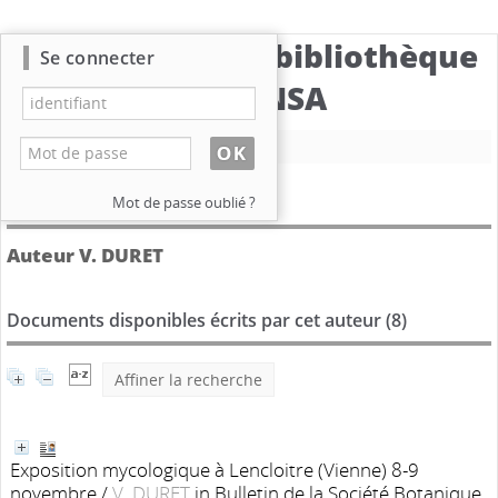
Catalogue de la bibliothèque
Se connecter
du CBNSA
Nouvelle recherche
Détail de l'auteur
Mot de passe oublié ?
Auteur V. DURET
Documents disponibles écrits par cet auteur (
8
)
Affiner la recherche
Exposition mycologique à Lencloitre (Vienne) 8-9
novembre
/
V. DURET
in Bulletin de la Société Botanique