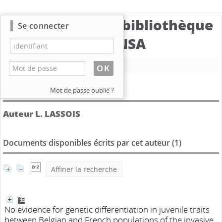
Catalogue de la bibliothèque
Se connecter
du CBNSA
Nouvelle recherche
Détail de l'auteur
Mot de passe oublié ?
Auteur L. LASSOIS
Documents disponibles écrits par cet auteur (
1
)
Affiner la recherche
No evidence for genetic differentiation in juvenile traits
between Belgian and French populations of the invasive