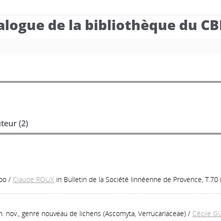
alogue de la bibliothèque du C
teur (
2
)
po
/
Claude ROUX
in Bulletin de la Société linnéenne de Provence, T.70
n. nov., genre nouveau de lichens (Ascomyta, Verrucariaceae)
/
Cécile G