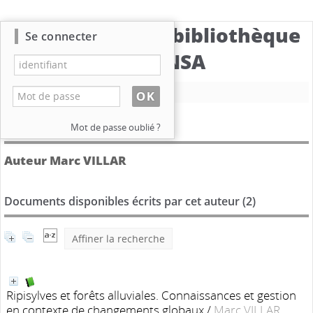
Catalogue de la bibliothèque
Se connecter
du CBNSA
Nouvelle recherche
Détail de l'auteur
Mot de passe oublié ?
Auteur Marc VILLAR
Documents disponibles écrits par cet auteur (
2
)
Affiner la recherche
Ripisylves et forêts alluviales. Connaissances et gestion
en contexte de changements globaux
/
Marc VILLAR