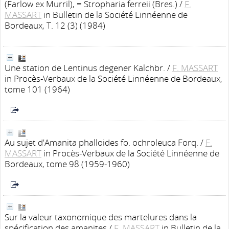
(Farlow ex Murril), = Stropharia ferreii (Bres.)
/
F.
MASSART
in Bulletin de la Société Linnéenne de
Bordeaux, T. 12 (3) (1984)
Une station de Lentinus degener Kalchbr.
/
F. MASSART
in Procès-Verbaux de la Société Linnéenne de Bordeaux,
tome 101 (1964)
Au sujet d'Amanita phalloides fo. ochroleuca Forq.
/
F.
MASSART
in Procès-Verbaux de la Société Linnéenne de
Bordeaux, tome 98 (1959-1960)
Sur la valeur taxonomique des martelures dans la
spécification des amanites
/
F. MASSART
in Bulletin de la