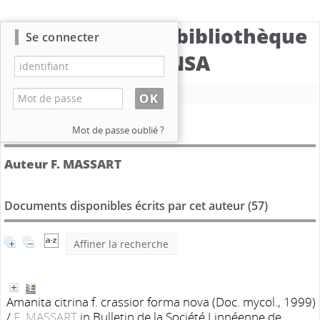
Catalogue de la bibliothèque
Se connecter
du CBNSA
Nouvelle recherche
Détail de l'auteur
Mot de passe oublié ?
Auteur F. MASSART
Documents disponibles écrits par cet auteur (
57
)
Affiner la recherche
Amanita citrina f. crassior forma nova (Doc. mycol., 1999)
/
F. MASSART
in Bulletin de la Société Linnéenne de