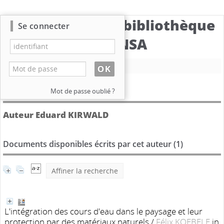
Catalogue de la bibliothèque
Se connecter
du CBNSA
Nouvelle recherche
Détail de l'auteur
Mot de passe oublié ?
Auteur Eduard KIRWALD
Documents disponibles écrits par cet auteur (
1
)
Affiner la recherche
L'intégration des cours d'eau dans le paysage et leur
protection par des matériaux naturels
/
Félix KOEBELE
in