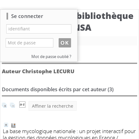
Catalogue de la bibliothèque
Se connecter
du CBNSA
Nouvelle recherche
Détail de l'auteur
Mot de passe oublié ?
Auteur Christophe LECURU
Documents disponibles écrits par cet auteur (
3
)
Affiner la recherche
La base mycologique nationale : un projet interactif pour
la gestion des données mycologiques en France
/