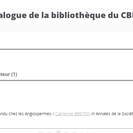
alogue de la bibliothèque du C
teur (
1
)
pandu chez les Angiospermes
/
Catherine BRETON
in Annales de la Sociét