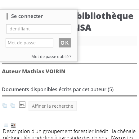
Catalogue de la bibliothèque
Se connecter
du CBNSA
Nouvelle recherche
Détail de l'auteur
Mot de passe oublié ?
Auteur Mathias VOIRIN
Documents disponibles écrits par cet auteur (
5
)
Affiner la recherche
Description d'un groupement forestier inédit : la chênaie
pédonculée acidicline à agrostide des chiens : l'Agrostio