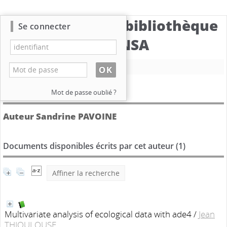
Catalogue de la bibliothèque
Se connecter
du CBNSA
Nouvelle recherche
Détail de l'auteur
Mot de passe oublié ?
Auteur Sandrine PAVOINE
Documents disponibles écrits par cet auteur (
1
)
Affiner la recherche
Multivariate analysis of ecological data with ade4
/
Jean
THIOULOUSE