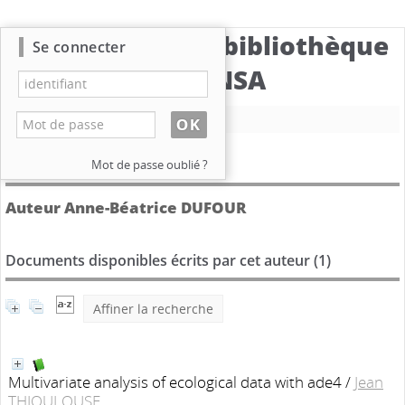
Catalogue de la bibliothèque
Se connecter
du CBNSA
Nouvelle recherche
Détail de l'auteur
Mot de passe oublié ?
Auteur Anne-Béatrice DUFOUR
Documents disponibles écrits par cet auteur (
1
)
Affiner la recherche
Multivariate analysis of ecological data with ade4
/
Jean
THIOULOUSE