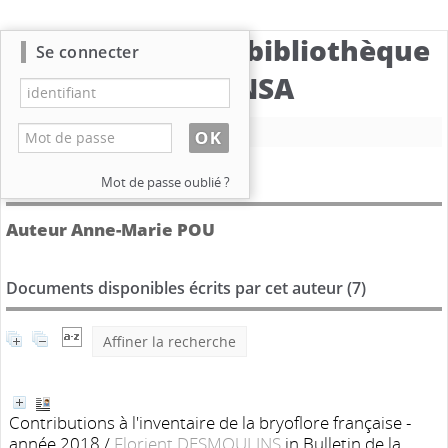
Catalogue de la bibliothèque
Se connecter
du CBNSA
Nouvelle recherche
Détail de l'auteur
Mot de passe oublié ?
Auteur Anne-Marie POU
Documents disponibles écrits par cet auteur (
7
)
Affiner la recherche
Contributions à l'inventaire de la bryoflore française -
année 2018
/
Florient DESMOULINS
in Bulletin de la