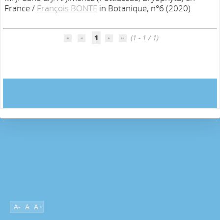
France
/
François BONTE
in Botanique, n°6 (2020)
1
(1 - 1 / 1)
A-
A
A+