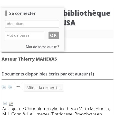
Catalogue de la bibliothèque
Se connecter
du CBNSA
Nouvelle recherche
Détail de l'auteur
Mot de passe oublié ?
Auteur Thierry MAHEVAS
Documents disponibles écrits par cet auteur (
1
)
Affiner la recherche
Au sujet de Chionoloma cylindrotheca (Mitt.) M. Alonso,
M. J. Cano & J. A. Jimenez (Pottiaceae, Bryophyta) en