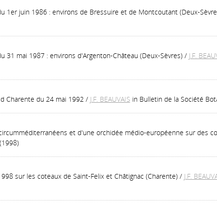
du 1er juin 1986 : environs de Bressuire et de Montcoutant (Deux-Sèvre
 du 31 mai 1987 : environs d'Argenton-Château (Deux-Sèvres)
/
J.F. BEAU
sud Charente du 24 mai 1992
/
J.F. BEAUVAIS
in Bulletin de la Société B
ns circumméditerranéens et d'une orchidée médio-européenne sur des co
(1998)
 1998 sur les coteaux de Saint-Felix et Châtignac (Charente)
/
J.F. BEAUV