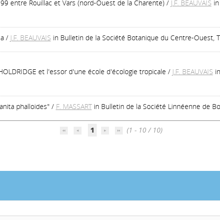
999 entre Rouillac et Vars (nord-Ouest de la Charente)
/
J.F. BEAUVAIS
in
ca
/
J.F. BEAUVAIS
in Bulletin de la Société Botanique du Centre-Ouest,
HOLDRIDGE et l'essor d'une école d'écologie tropicale
/
J.F. BEAUVAIS
i
nita phalloides"
/
F. MASSART
in Bulletin de la Société Linnéenne de Bo
1
(1 - 10 / 10)