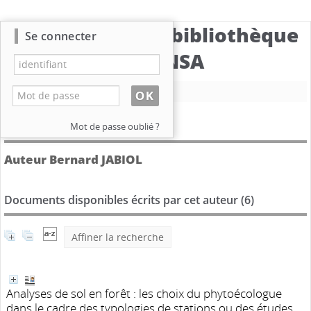
Catalogue de la bibliothèque
Se connecter
du CBNSA
Nouvelle recherche
Détail de l'auteur
Mot de passe oublié ?
Auteur Bernard JABIOL
Documents disponibles écrits par cet auteur (
6
)
Affiner la recherche
Analyses de sol en forêt : les choix du phytoécologue
dans le cadre des typologies de stations ou des études