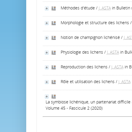
Méthodes d'étude
/
J. ASTA
in Bulleti
Morphologie et structure des lichens
Notion de champignon lichénisé
/
J. A
Physiologie des lichens
/
J. ASTA
in Bul
Reproduction des lichens
/
J. ASTA
in 
Rôle et utilisation des lichens
/
J. ASTA
La symbiose lichénique, un partenariat difficil
Volume 45 - Fascicule 2 (2020)