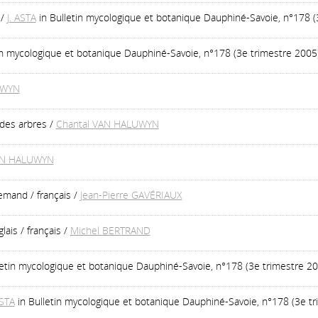
/
J. ASTA
in Bulletin mycologique et botanique Dauphiné-Savoie, n°178 (
tin mycologique et botanique Dauphiné-Savoie, n°178 (3e trimestre 2005
UWYN
des arbres
/
Chantal VAN HALUWYN
AN HALUWYN
lemand / français
/
Jean-Pierre GAVÉRIAUX
lais / français
/
Michel BERTRAND
letin mycologique et botanique Dauphiné-Savoie, n°178 (3e trimestre 2
ASTA
in Bulletin mycologique et botanique Dauphiné-Savoie, n°178 (3e t