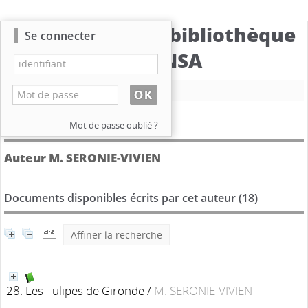
Catalogue de la bibliothèque
Se connecter
du CBNSA
Nouvelle recherche
Détail de l'auteur
Mot de passe oublié ?
Auteur M. SERONIE-VIVIEN
Documents disponibles écrits par cet auteur (
18
)
Affiner la recherche
28. Les Tulipes de Gironde
/
M. SERONIE-VIVIEN