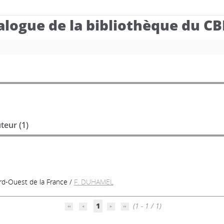
alogue de la bibliothèque du C
teur (
1
)
ord-Ouest de la France
/
F. DUHAMEL
1
(1 - 1 / 1)