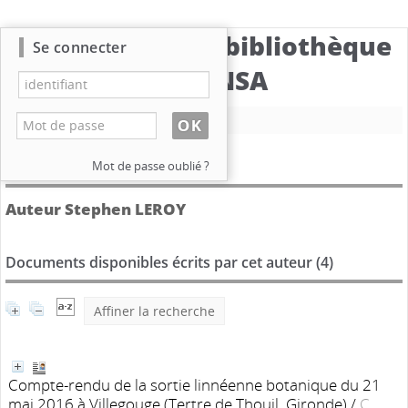
Catalogue de la bibliothèque
Se connecter
du CBNSA
Nouvelle recherche
Détail de l'auteur
Mot de passe oublié ?
Auteur Stephen LEROY
Documents disponibles écrits par cet auteur (
4
)
Affiner la recherche
Compte-rendu de la sortie linnéenne botanique du 21
mai 2016 à Villegouge (Tertre de Thouil, Gironde)
/
C.