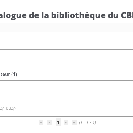
alogue de la bibliothèque du C
teur (
1
)
y (Buzy)
1
(1 - 1 / 1)