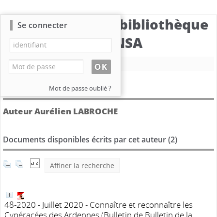
Catalogue de la bibliothèque
Se connecter
du CBNSA
Nouvelle recherche
Détail de l'auteur
Mot de passe oublié ?
Auteur Aurélien LABROCHE
Documents disponibles écrits par cet auteur (
2
)
Affiner la recherche
48-2020 - Juillet 2020 - Connaître et reconnaître les
Cypéracées des Ardennes
(Bulletin de Bulletin de la