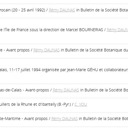
ocain (20 - 25 avril 1992)
/
Rémy DAUNAS
in Bulletin de la Société Bo
de l'Île de France sous la direction de Marcel BOURNERIAS
/
Rémy DAU
re - Avant propos
/
Rémy DAUNAS
in Bulletin de la Société Botanique 
lais, 11-17 juillet 1994 organisée par Jean-Marie GÉHU et collaborateur
as-de-Calais - Avant-propos
/
Rémy DAUNAS
in Bulletin de la Société
llers de la Rhune et d'Ibantelly (B.-Pyr.)
/
C. YOU
nte-Maritime - Avant propos
/
Rémy DAUNAS
in Bulletin de la Société 