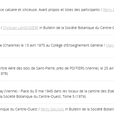
calcaire et silicieuse. Avant propos et listes des participants
/
Rémy 
/
Christian LAHONDÈRE
in Bulletin de la Société Botanique du Centre
 (Charente) le 13 avril 1975 au Collège d'Enseignement Général
/
Marc
re Aéré des bois de Saint-Pierre, près de POITIERS (Vienne), le 25 avr
1976)
 (Vienne) - Place du 8 mai 1945 dans les locaux de la cantine des Etabl
e la Société Botanique du Centre-Ouest, Tome 5 (1974)
anique du Centre-Ouest
/
Rémy DAUNAS
in Bulletin de la Société Bot