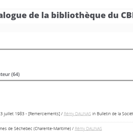
alogue de la bibliothèque du C
teur (
64
)
3 juillet 1983 - [Remerciements]
/
Rémy DAUNAS
in Bulletin de la Soc
umes de Sèchebec (Charente-Maritime)
/
Rémy DAUNAS