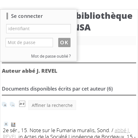
Catalogue de la bibliothèque
Se connecter
du CBNSA
Nouvelle recherche
Détail de l'auteur
Mot de passe oublié ?
Auteur abbé J. REVEL
Documents disponibles écrits par cet auteur (
6
)
Affiner la recherche
2e sér., 15. Note sur le Fumaria muralis, Sond.
/
abbé J.
REVEL
in Actes de la Société Linnéenne de Bordeaux, 15 -