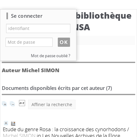
Catalogue de la bibliothèque
Se connecter
du CBNSA
Nouvelle recherche
Détail de l'auteur
Mot de passe oublié ?
Auteur Michel SIMON
Documents disponibles écrits par cet auteur (
7
)
Affiner la recherche
Etude du genre Rosa : la croissance des cynorhodons
/
Michel SIMON
in Les Nouvelles Archives de la Flore