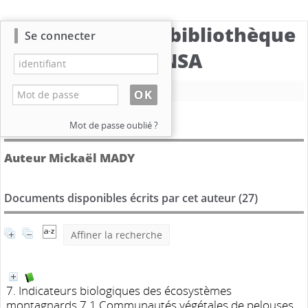
Catalogue de la bibliothèque
Se connecter
du CBNSA
Nouvelle recherche
Détail de l'auteur
Mot de passe oublié ?
Auteur Mickaël MADY
Documents disponibles écrits par cet auteur (
27
)
Affiner la recherche
7. Indicateurs biologiques des écosystèmes
montagnards 7.1 Communautés végétales de pelouses