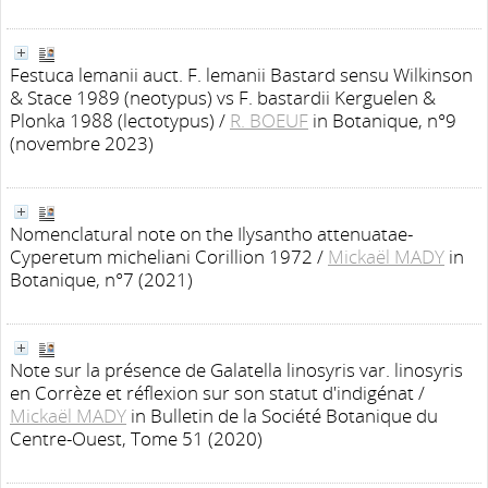
Festuca lemanii auct. F. lemanii Bastard sensu Wilkinson
& Stace 1989 (neotypus) vs F. bastardii Kerguelen &
Plonka 1988 (lectotypus)
/
R. BOEUF
in Botanique, n°9
(novembre 2023)
Nomenclatural note on the Ilysantho attenuatae-
Cyperetum micheliani Corillion 1972
/
Mickaël MADY
in
Botanique, n°7 (2021)
Note sur la présence de Galatella linosyris var. linosyris
en Corrèze et réflexion sur son statut d'indigénat
/
Mickaël MADY
in Bulletin de la Société Botanique du
Centre-Ouest, Tome 51 (2020)