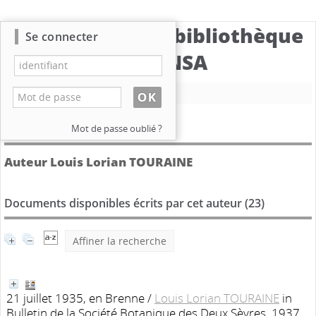
Catalogue de la bibliothèque
Se connecter
du CBNSA
Nouvelle recherche
Détail de l'auteur
Mot de passe oublié ?
Auteur Louis Lorian TOURAINE
Documents disponibles écrits par cet auteur (
23
)
Affiner la recherche
21 juillet 1935, en Brenne
/
Louis Lorian TOURAINE
in
Bulletin de la Société Botanique des Deux Sèvres, 1937