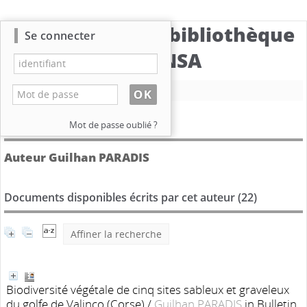
Catalogue de la bibliothèque
Se connecter
du CBNSA
Nouvelle recherche
Détail de l'auteur
Mot de passe oublié ?
Auteur Guilhan PARADIS
Documents disponibles écrits par cet auteur (
22
)
Affiner la recherche
Biodiversité végétale de cinq sites sableux et graveleux
du golfe de Valinco (Corse)
/
Guilhan PARADIS
in Bulletin