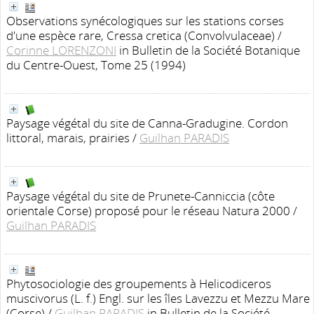
Observations synécologiques sur les stations corses
d'une espèce rare, Cressa cretica (Convolvulaceae)
/
Corinne LORENZONI
in Bulletin de la Société Botanique
du Centre-Ouest, Tome 25 (1994)
Paysage végétal du site de Canna-Gradugine. Cordon
littoral, marais, prairies
/
Guilhan PARADIS
Paysage végétal du site de Prunete-Canniccia (côte
orientale Corse) proposé pour le réseau Natura 2000
/
Guilhan PARADIS
Phytosociologie des groupements à Helicodiceros
muscivorus (L. f.) Engl. sur les îles Lavezzu et Mezzu Mare
(Corse)
/
Guilhan PARADIS
in Bulletin de la Société