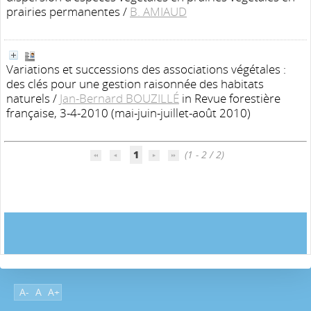
prairies permanentes
/
B. AMIAUD
Variations et successions des associations végétales :
des clés pour une gestion raisonnée des habitats
naturels
/
Jan-Bernard BOUZILLÉ
in Revue forestière
française, 3-4-2010 (mai-juin-juillet-août 2010)
1
(1 - 2 / 2)
A-
A
A+