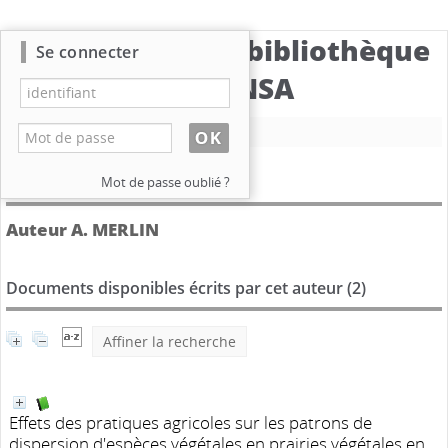
Catalogue de la bibliothèque
Se connecter
du CBNSA
Nouvelle recherche
Détail de l'auteur
Mot de passe oublié ?
Auteur A. MERLIN
Documents disponibles écrits par cet auteur (
2
)
Affiner la recherche
Effets des pratiques agricoles sur les patrons de
dispersion d'espèces végétales en prairies végétales en