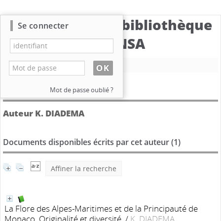
Catalogue de la bibliothèque
Se connecter
du CBNSA
Nouvelle recherche
Détail de l'auteur
Mot de passe oublié ?
Auteur K. DIADEMA
Documents disponibles écrits par cet auteur (
1
)
Affiner la recherche
La Flore des Alpes-Maritimes et de la Principauté de
Monaco. Originalité et diversité.
/
K. DIADEMA