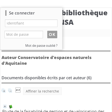
Catalogue de la bibliothèque
Se connecter
du CBNSA
Nouvelle recherche
Détail de l'auteur
Mot de passe oublié ?
Auteur Conservatoire d'espaces naturels
d'Aquitaine
Documents disponibles écrits par cet auteur (
6
)
Affiner la recherche
Etude de la faisabilité de gestion et de valorisation des