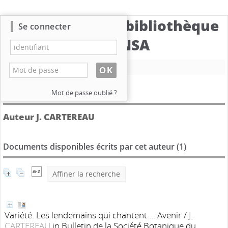
Catalogue de la bibliothèque
Se connecter
du CBNSA
Nouvelle recherche
Détail de l'auteur
Mot de passe oublié ?
Auteur J. CARTEREAU
Documents disponibles écrits par cet auteur (
1
)
Affiner la recherche
Variété. Les lendemains qui chantent ... Avenir
/
J.
CARTEREAU
in Bulletin de la Société Botanique du