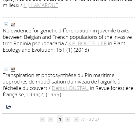
milieux
/
L.J. LAMARQUE
No evidence for genetic differentiation in juvenile traits
between Belgian and French populations of the invasive
tree Robinia pseudoacacia
/
X.P. BOUTEILLER
in Plant
Ecology and Evolution, 151 (1) (2018)
Transpiration et photosynthèse du Pin maritime :
approches de modélisation du niveau de l'aiguille à
l'échelle du couvert
/
Denis LOUSTAU
in Revue forestière
française, 1999(2) (1999)
1
(1 - 3 / 3)