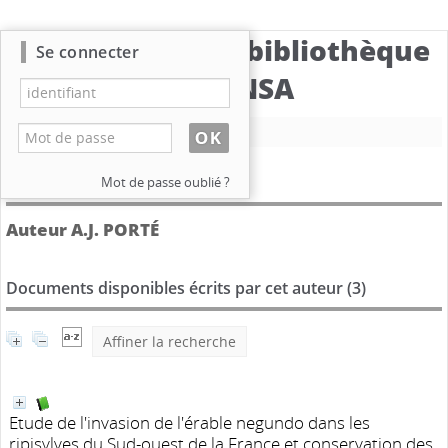
Catalogue de la bibliothèque
Se connecter
du CBNSA
Nouvelle recherche
Détail de l'auteur
Mot de passe oublié ?
Auteur A.J. PORTÉ
Documents disponibles écrits par cet auteur (
3
)
Affiner la recherche
Etude de l'invasion de l'érable negundo dans les
ripisylves du Sud-ouest de la France et conservation des