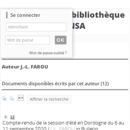
Catalogue de la bibliothèque
Se connecter
du CBNSA
Nouvelle recherche
Détail de l'auteur
Mot de passe oublié ?
Auteur J.-L. FAROU
Documents disponibles écrits par cet auteur (
12
)
Affiner la recherche
Compte-rendu de la session d'été en Dordogne du 6 au
11 septembre 2020
/
J.-L. FAROU
in Bulletin