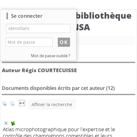
Catalogue de la bibliothèque
Se connecter
du CBNSA
Nouvelle recherche
Détail de l'auteur
Mot de passe oublié ?
Auteur Régis COURTECUISSE
Documents disponibles écrits par cet auteur (
12
)
Affiner la recherche
Atlas microphotographique pour l'expertise et le
contrôle des champignons comestibles et leurs