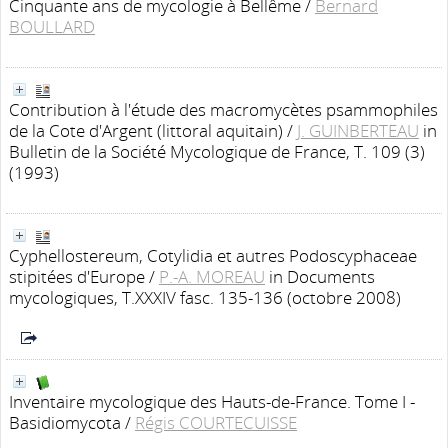
Cinquante ans de mycologie à Bellême
/
Bernard
BOULLARD
Contribution à l'étude des macromycètes psammophiles
de la Cote d'Argent (littoral aquitain)
/
J. GUINBERTEAU
in
Bulletin de la Société Mycologique de France, T. 109 (3)
(1993)
Cyphellostereum, Cotylidia et autres Podoscyphaceae
stipitées d'Europe
/
P.-A. MOREAU
in Documents
mycologiques, T.XXXIV fasc. 135-136 (octobre 2008)
Inventaire mycologique des Hauts-de-France. Tome I -
Basidiomycota
/
Régis COURTECUISSE