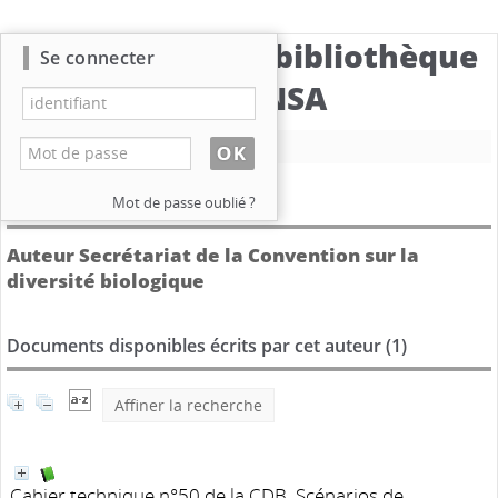
Catalogue de la bibliothèque
Se connecter
du CBNSA
Nouvelle recherche
Détail de l'auteur
Mot de passe oublié ?
Auteur Secrétariat de la Convention sur la
diversité biologique
Documents disponibles écrits par cet auteur (
1
)
Affiner la recherche
Cahier technique n°50 de la CDB. Scénarios de