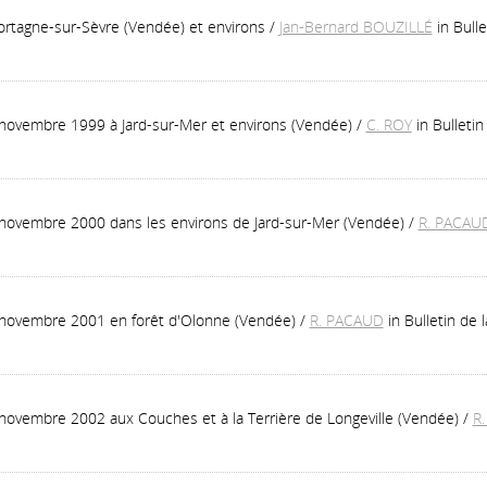
ortagne-sur-Sèvre (Vendée) et environs
/
Jan-Bernard BOUZILLÉ
in Bull
novembre 1999 à Jard-sur-Mer et environs (Vendée)
/
C. ROY
in Bulleti
novembre 2000 dans les environs de Jard-sur-Mer (Vendée)
/
R. PACAU
 novembre 2001 en forêt d'Olonne (Vendée)
/
R. PACAUD
in Bulletin de
novembre 2002 aux Couches et à la Terrière de Longeville (Vendée)
/
R