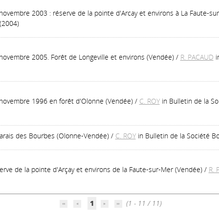
ovembre 2003 : réserve de la pointe d'Arcay et environs à La Faute-su
(2004)
novembre 2005. Forêt de Longeville et environs (Vendée)
/
R. PACAUD
i
 novembre 1996 en forêt d'Olonne (Vendée)
/
C. ROY
in Bulletin de la 
 marais des Bourbes (Olonne-Vendée)
/
C. ROY
in Bulletin de la Société
ve de la pointe d'Arçay et environs de la Faute-sur-Mer (Vendée)
/
R.
1
(1 - 11 / 11)