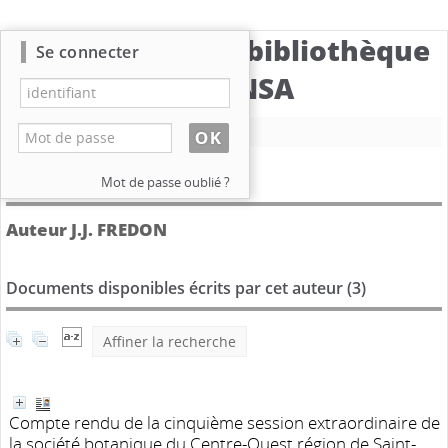
Catalogue de la bibliothèque
Se connecter
du CBNSA
Nouvelle recherche
Détail de l'auteur
Mot de passe oublié ?
Auteur J.J. FREDON
Documents disponibles écrits par cet auteur (
3
)
Affiner la recherche
Compte rendu de la cinquième session extraordinaire de
la société botanique du Centre-Ouest région de Saint-