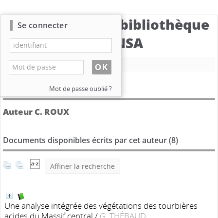
Catalogue de la bibliothèque
Se connecter
du CBNSA
Nouvelle recherche
Détail de l'auteur
Mot de passe oublié ?
Auteur C. ROUX
Documents disponibles écrits par cet auteur (
8
)
Affiner la recherche
Une analyse intégrée des végétations des tourbières
acides du Massif central
/
G. THÉBAUD