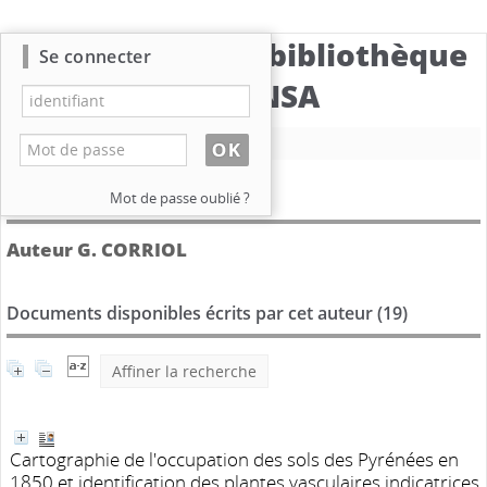
Catalogue de la bibliothèque
Se connecter
du CBNSA
Nouvelle recherche
Détail de l'auteur
Mot de passe oublié ?
Auteur G. CORRIOL
Documents disponibles écrits par cet auteur (
19
)
Affiner la recherche
Cartographie de l'occupation des sols des Pyrénées en
1850 et identification des plantes vasculaires indicatrices