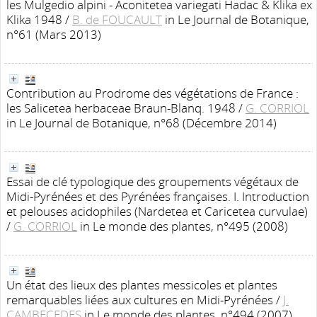
les Mulgedio alpini - Aconitetea variegati Hadac & Klika ex
Klika 1948
/
B. de FOUCAULT
in Le Journal de Botanique,
n°61 (Mars 2013)
Contribution au Prodrome des végétations de France :
les Salicetea herbaceae Braun-Blanq. 1948
/
G. CORRIOL
in Le Journal de Botanique, n°68 (Décembre 2014)
Essai de clé typologique des groupements végétaux de
Midi-Pyrénées et des Pyrénées françaises. I. Introduction
et pelouses acidophiles (Nardetea et Caricetea curvulae)
/
G. CORRIOL
in Le monde des plantes, n°495 (2008)
Un état des lieux des plantes messicoles et plantes
remarquables liées aux cultures en Midi-Pyrénées
/
J.
CAMBECEDES
in Le monde des plantes, n°494 (2007)