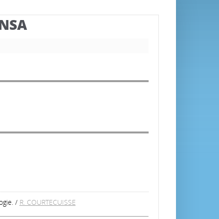
BNSA
ogie.
/
R. COURTECUISSE