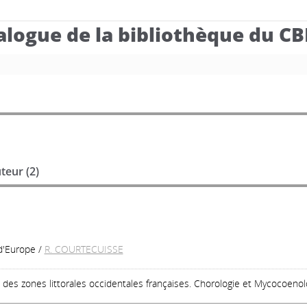
alogue de la bibliothèque du C
teur (
2
)
d'Europe
/
R. COURTECUISSE
des zones littorales occidentales françaises. Chorologie et Mycocoenol