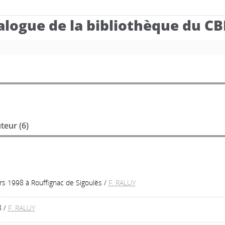
alogue de la bibliothèque du C
teur (
6
)
 mars 1998 à Rouffignac de Sigoulès
/
F. RALUY
8
/
F. RALUY