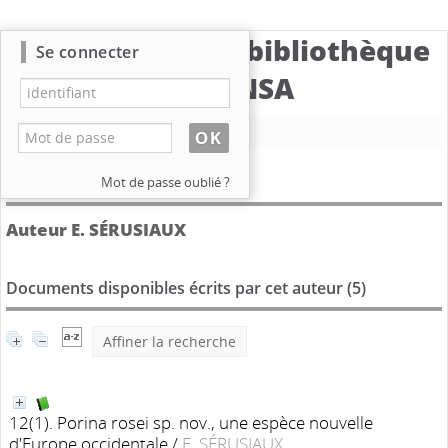
Catalogue de la bibliothèque
Se connecter
du CBNSA
Nouvelle recherche
Détail de l'auteur
Mot de passe oublié ?
Auteur E. SÉRUSIAUX
Documents disponibles écrits par cet auteur (
5
)
Affiner la recherche
12(1). Porina rosei sp. nov., une espèce nouvelle
d'Europe occidentale
/
E. SÉRUSIAUX