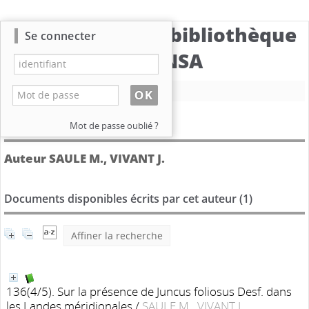
Catalogue de la bibliothèque
Se connecter
du CBNSA
Nouvelle recherche
Détail de l'auteur
Mot de passe oublié ?
Auteur SAULE M., VIVANT J.
Documents disponibles écrits par cet auteur (
1
)
Affiner la recherche
136(4/5). Sur la présence de Juncus foliosus Desf. dans
les Landes méridionales
/
SAULE M., VIVANT J.