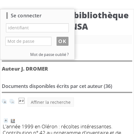
Catalogue de la bibliothèque
Se connecter
du CBNSA
Nouvelle recherche
Détail de l'auteur
Mot de passe oublié ?
Auteur J. DROMER
Documents disponibles écrits par cet auteur (
36
)
Affiner la recherche
L'année 1999 en Oléron : récoltes intéressantes.
Contribution n° 42 au programme d'inventaire et de