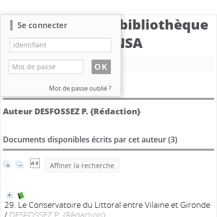
Catalogue de la bibliothèque
Se connecter
du CBNSA
Nouvelle recherche
Détail de l'auteur
Mot de passe oublié ?
Auteur DESFOSSEZ P. {Rédaction}
Documents disponibles écrits par cet auteur (
3
)
Affiner la recherche
29. Le Conservatoire du Littoral entre Vilaine et Gironde
/
DESFOSSEZ P. {Rédaction}