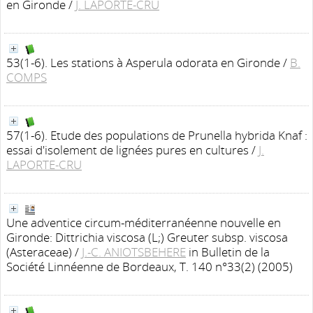
en Gironde
/
J. LAPORTE-CRU
53(1-6). Les stations à Asperula odorata en Gironde
/
B.
COMPS
57(1-6). Etude des populations de Prunella hybrida Knaf :
essai d'isolement de lignées pures en cultures
/
J.
LAPORTE-CRU
Une adventice circum-méditerranéenne nouvelle en
Gironde: Dittrichia viscosa (L;) Greuter subsp. viscosa
(Asteraceae)
/
J.-C. ANIOTSBEHERE
in Bulletin de la
Société Linnéenne de Bordeaux, T. 140 n°33(2) (2005)