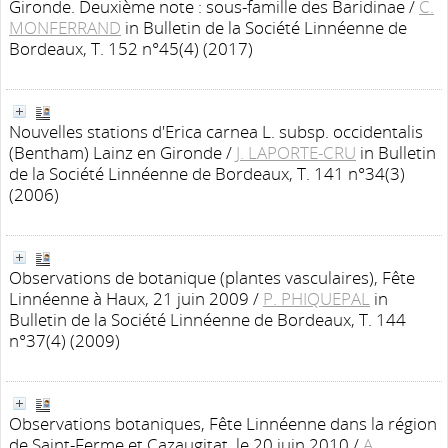
Gironde. Deuxième note : sous-famille des Baridinae
/
C.
MONFERRAND
in Bulletin de la Société Linnéenne de
Bordeaux, T. 152 n°45(4) (2017)
Nouvelles stations d'Erica carnea L. subsp. occidentalis
(Bentham) Lainz en Gironde
/
J. LAPORTE-CRU
in Bulletin
de la Société Linnéenne de Bordeaux, T. 141 n°34(3)
(2006)
Observations de botanique (plantes vasculaires), Fête
Linnéenne à Haux, 21 juin 2009
/
P. PHIQUEPAL
in
Bulletin de la Société Linnéenne de Bordeaux, T. 144
n°37(4) (2009)
Observations botaniques, Fête Linnéenne dans la région
de Saint-Ferme et Cazaugitat, le 20 juin 2010
/
A.