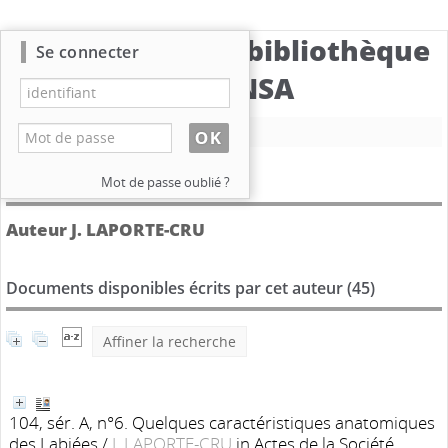
Catalogue de la bibliothèque
Se connecter
du CBNSA
Nouvelle recherche
Détail de l'auteur
Mot de passe oublié ?
Auteur J. LAPORTE-CRU
Documents disponibles écrits par cet auteur (
45
)
Affiner la recherche
104, sér. A, n°6. Quelques caractéristiques anatomiques
des Labiées
/
J. LAPORTE-CRU
in Actes de la Société