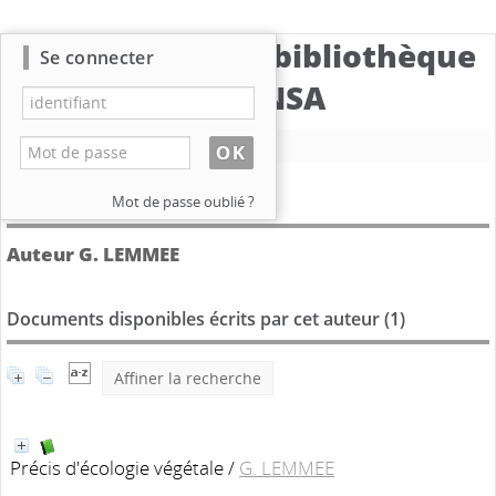
Catalogue de la bibliothèque
Se connecter
du CBNSA
Nouvelle recherche
Détail de l'auteur
Mot de passe oublié ?
Auteur G. LEMMEE
Documents disponibles écrits par cet auteur (
1
)
Affiner la recherche
Précis d'écologie végétale
/
G. LEMMEE